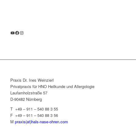
YouTube
Facebook
Instagram
Praxis Dr. Ines Weinzierl
Privatpraxis für HNO Heilkunde und Allergologie
Laufamholzstraße 57
D-90482 Nürnberg
T +49 – 911 – 540 88 3 55
F +49 – 911 – 540 88 3 56
M
praxis(at)hals-nase-ohren.com