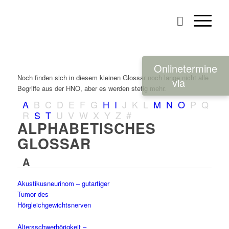
Onlinetermine
Noch finden sich in diesem kleinen Glossar noch lange nicht alle
via
Begriffe aus der HNO, aber es werden stetig mehr.
A
B
C
D
E
F
G
H
I
J
K
L
M
N
O
P
Q
R
S
T
U
V
W
X
Y
Z
#
ALPHABETISCHES
GLOSSAR
A
Akustikusneurinom – gutartiger
Tumor des
Hörgleichgewichtsnerven
Altersschwerhörigkeit –