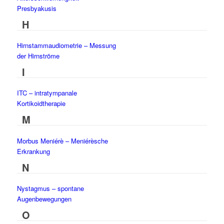
Presbyakusis
H
Hirnstammaudiometrie – Messung
der Hirnströme
I
ITC – intratympanale
Kortikoidtherapie
M
Morbus Meniérè – Meniérèsche
Erkrankung
N
Nystagmus – spontane
Augenbewegungen
O