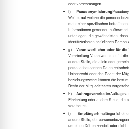
oder vorherzusagen.
f) Pseudonymisierung
Pseudonym
Weise, auf welche die personenbezo
mehr einer spezifischen betroffenen
Informationen gesondert aufbewahr
unterliegen, die gewährleisten, dass
identifizierbaren natürlichen Perso
g) Verantwortlicher oder für die 
Verarbeitung Verantwortlicher ist die
andere Stelle, die allein oder geme
personenbezogenen Daten entscheide
Unionsrecht oder das Recht der Mitg
beziehungsweise können die bestim
Recht der Mitgliedstaaten vorgeseh
h) Auftragsverarbeiter
Auftragsver
Einrichtung oder andere Stelle, die
verarbeitet.
i) Empfänger
Empfänger ist eine 
andere Stelle, der personenbezogene
um einen Dritten handelt oder nich