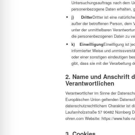
Untersuchungsauftrags nach dem Un
personenbezogene Daten erhalten, g
j) Dritter
Dritter ist eine natürlic
außer der betroffenen Person, dem V
unter der unmittelbaren Verantwortun
die personenbezogenen Daten zu ver
k) Einwilligung
Einwilligung ist j
informierter Weise und unmissverst
oder einer sonstigen eindeutigen be
gibt, dass sie mit der Verarbeitung
2. Name und Anschrift d
Verantwortlichen
Verantwortlicher im Sinne der Datensch
Europäischen Union geltenden Datensc
datenschutzrechtlichem Charakter ist di
Laufamholzstraße 57 90482 Nürnberg De
ohren.com Website: https://www.hals-n
3. Cookies