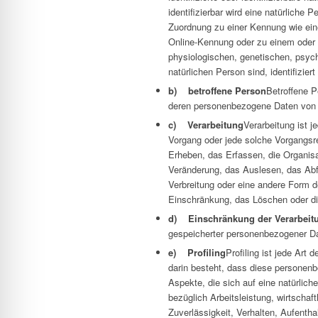
identifizierbar wird eine natürliche 
Zuordnung zu einer Kennung wie ei
Online-Kennung oder zu einem oder
physiologischen, genetischen, psychi
natürlichen Person sind, identifizier
b) betroffene Person
Betroffene Pe
deren personenbezogene Daten von de
c) Verarbeitung
Verarbeitung ist j
Vorgang oder jede solche Vorgangs
Erheben, das Erfassen, die Organis
Veränderung, das Auslesen, das Abf
Verbreitung oder eine andere Form de
Einschränkung, das Löschen oder di
d) Einschränkung der Verarbeit
gespeicherter personenbezogener Dat
e) Profiling
Profiling ist jede Art
darin besteht, dass diese persone
Aspekte, die sich auf eine natürlic
bezüglich Arbeitsleistung, wirtschaf
Zuverlässigkeit, Verhalten, Aufentha