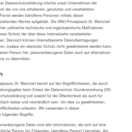
ser Datenschutzerklärung möchte unser Unternehmen die
eck der von uns erhobenen, genutzten und verarbeiteten
erner werden betroffene Personen mittels dieser
stehenden Rechte aufgeklärt. Die HNO-Privatpraxis Dr. Weinzierl
tlicher zahlreiche technische und organisatorische Maßnahmen
sen Schutz der über diese Internetseite verarbeiteten
en. Dennoch können Internetbasierte Datenübertragungen
sen, sodass ein absoluter Schutz nicht gewährleistet werden kann.
fenen Person frei, personenbezogene Daten auch auf alternativen
ns zu übermitteln.
n
praxis Dr. Weinzierl beruht auf den Begrifflichkeiten, die durch
ordnungsgeber beim Erlass der Datenschutz-Grundverordnung (DS-
tzerklärung soll sowohl für die Öffentlichkeit als auch für
fach lesbar und verständlich sein. Um dies zu gewährleisten,
fflichkeiten erläutern. Wir verwenden in dieser
 folgenden Begriffe:
onenbezogene Daten sind alle Informationen, die sich auf eine
natürliche Person (im Folgenden „betroffene Person“) beziehen. Als