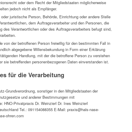
ionsrecht oder dem Recht der Mitgliedstaaten möglicherweise
elten jedoch nicht als Empfänger.
he oder juristische Person, Behörde, Einrichtung oder andere Stelle
erantwortlichen, dem Auftragsverarbeiter und den Personen, die
g des Verantwortlichen oder des Auftragsverarbeiters befugt sind,
arbeiten.
ede von der betroffenen Person freiwillig für den bestimmten Fall in
ändlich abgegebene Willensbekundung in Form einer Erklärung
stätigenden Handlung, mit der die betroffene Person zu verstehen
 der sie betreffenden personenbezogenen Daten einverstanden ist.
es für die Verarbeitung
utz-Grundverordnung, sonstiger in den Mitgliedstaaten der
hutzgesetze und anderer Bestimmungen mit
e: HNO-Privatpraxis Dr. Weinzierl Dr. Ines Weinzierl
utschland Tel.: 091154088355 E-Mail: praxis@hals-nase-
ase-ohren.com