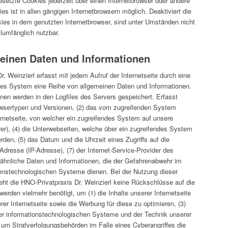
setzte Cookies jederzeit über einen Internetbrowser oder andere
 ist in allen gängigen Internetbrowsern möglich. Deaktiviert die
ies in dem genutzten Internetbrowser, sind unter Umständen nicht
llumfänglich nutzbar.
meinen Daten und Informationen
r. Weinzierl erfasst mit jedem Aufruf der Internetseite durch eine
rtes System eine Reihe von allgemeinen Daten und Informationen.
nen werden in den Logfiles des Servers gespeichert. Erfasst
wsertypen und Versionen, (2) das vom zugreifenden System
ernetseite, von welcher ein zugreifendes System auf unsere
rer), (4) die Unterwebseiten, welche über ein zugreifendes System
rden, (5) das Datum und die Uhrzeit eines Zugriffs auf die
l-Adresse (IP-Adresse), (7) der Internet-Service-Provider des
ähnliche Daten und Informationen, die der Gefahrenabwehr im
tionstechnologischen Systeme dienen. Bei der Nutzung dieser
eht die HNO-Privatpraxis Dr. Weinzierl keine Rückschlüsse auf die
erden vielmehr benötigt, um (1) die Inhalte unserer Internetseite
erer Internetseite sowie die Werbung für diese zu optimieren, (3)
rer informationstechnologischen Systeme und der Technik unserer
) um Strafverfolgungsbehörden im Falle eines Cyberangriffes die