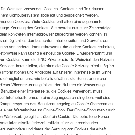
s Dr. Weinzierl verwenden Cookies. Cookies sind Textdateien,
 einem Computersystem abgelegt und gespeichert werden.
erwenden Cookies. Viele Cookies enthalten eine sogenannte
deutige Kennung des Cookies. Sie besteht aus einer Zeichenfolge,
 dem konkreten Internetbrowser zugeordnet werden können, in
 ermöglicht es den besuchten Internetseiten und Servern, den
erson von anderen Internetbrowsern, die andere Cookies enthalten,
netbrowser kann über die eindeutige Cookie-ID wiedererkannt und
 von Cookies kann die HNO-Privatpraxis Dr. Weinzierl den Nutzern
 Services bereitstellen, die ohne die Cookie-Setzung nicht möglich
e Informationen und Angebote auf unserer Internetseite im Sinne
s ermöglichen uns, wie bereits erwähnt, die Benutzer unserer
 dieser Wiedererkennung ist es, den Nutzern die Verwendung
er Benutzer einer Internetseite, die Cookies verwendet, muss
er Internetseite erneut seine Zugangsdaten eingeben, weil dies
m Computersystem des Benutzers abgelegten Cookie übernommen
okie eines Warenkorbes im Online-Shop. Der Online-Shop merkt sich
llen Warenkorb gelegt hat, über ein Cookie. Die betroffene Person
re Internetseite jederzeit mittels einer entsprechenden
sers verhindern und damit der Setzung von Cookies dauerhaft