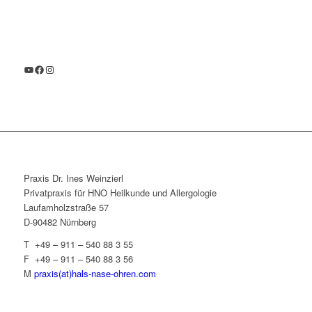
YouTube
Facebook
Instagram
Praxis Dr. Ines Weinzierl
Privatpraxis für HNO Heilkunde und Allergologie
Laufamholzstraße 57
D-90482 Nürnberg
T +49 – 911 – 540 88 3 55
F +49 – 911 – 540 88 3 56
M
praxis(at)hals-nase-ohren.com