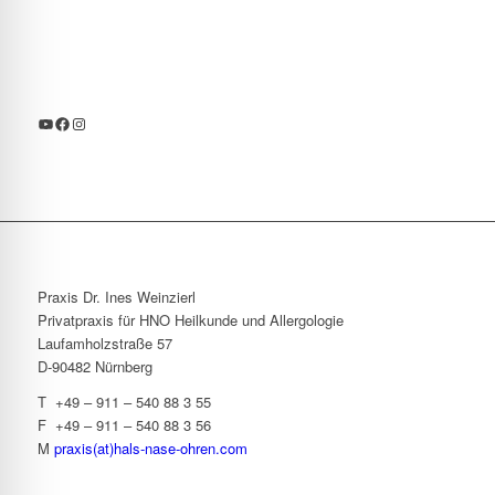
YouTube
Facebook
Instagram
Praxis Dr. Ines Weinzierl
Privatpraxis für HNO Heilkunde und Allergologie
Laufamholzstraße 57
D-90482 Nürnberg
T +49 – 911 – 540 88 3 55
F +49 – 911 – 540 88 3 56
M
praxis(at)hals-nase-ohren.com