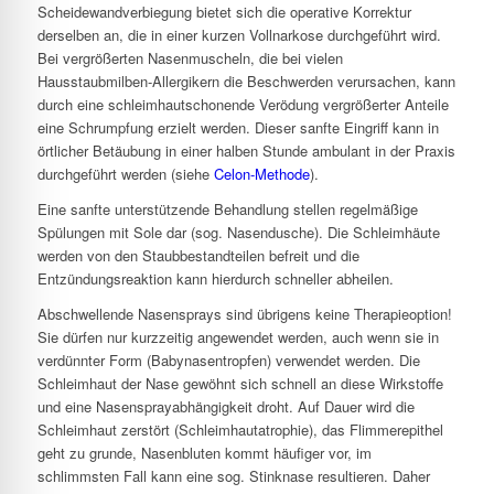
Scheidewandverbiegung bietet sich die operative Korrektur
derselben an, die in einer kurzen Vollnarkose durchgeführt wird.
Bei vergrößerten Nasenmuscheln, die bei vielen
Hausstaubmilben-Allergikern die Beschwerden verursachen, kann
durch eine schleimhautschonende Verödung vergrößerter Anteile
eine Schrumpfung erzielt werden. Dieser sanfte Eingriff kann in
örtlicher Betäubung in einer halben Stunde ambulant in der Praxis
durchgeführt werden (siehe
Celon-Methode
).
Eine sanfte unterstützende Behandlung stellen regelmäßige
Spülungen mit Sole dar (sog. Nasendusche). Die Schleimhäute
werden von den Staubbestandteilen befreit und die
Entzündungsreaktion kann hierdurch schneller abheilen.
Abschwellende Nasensprays sind übrigens keine Therapieoption!
Sie dürfen nur kurzzeitig angewendet werden, auch wenn sie in
verdünnter Form (Babynasentropfen) verwendet werden. Die
Schleimhaut der Nase gewöhnt sich schnell an diese Wirkstoffe
und eine Nasensprayabhängigkeit droht. Auf Dauer wird die
Schleimhaut zerstört (Schleimhautatrophie), das Flimmerepithel
geht zu grunde, Nasenbluten kommt häufiger vor, im
schlimmsten Fall kann eine sog. Stinknase resultieren. Daher