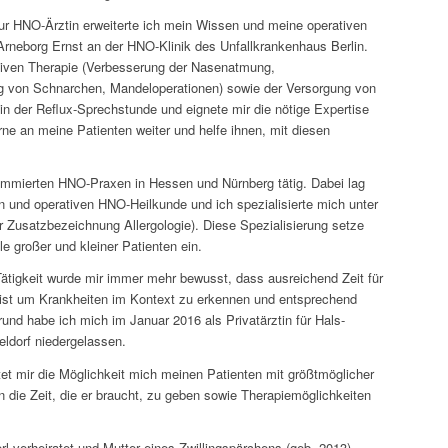
ur HNO-Ärztin erweiterte ich mein Wissen und meine operativen
 Arneborg Ernst an der HNO-Klinik des Unfallkrankenhaus Berlin.
ativen Therapie (Verbesserung der Nasenatmung,
g von Schnarchen, Mandeloperationen) sowie der Versorgung von
in der Reflux-Sprechstunde und eignete mir die nötige Expertise
rne an meine Patienten weiter und helfe ihnen, mit diesen
nommierten HNO-Praxen in Hessen und Nürnberg tätig. Dabei lag
 und operativen HNO-Heilkunde und ich spezialisierte mich unter
r Zusatzbezeichnung Allergologie). Diese Spezialisierung setze
 großer und kleiner Patienten ein.
Tätigkeit wurde mir immer mehr bewusst, dass ausreichend Zeit für
r ist um Krankheiten im Kontext zu erkennen und entsprechend
und habe ich mich im Januar 2016 als Privatärztin für Hals-
ldorf niedergelassen.
etet mir die Möglichkeit mich meinen Patienten mit größtmöglicher
die Zeit, die er braucht, zu geben sowie Therapiemöglichkeiten
erl verheiratet und Mutter eines Zwillingspärchens (geb. 2013).