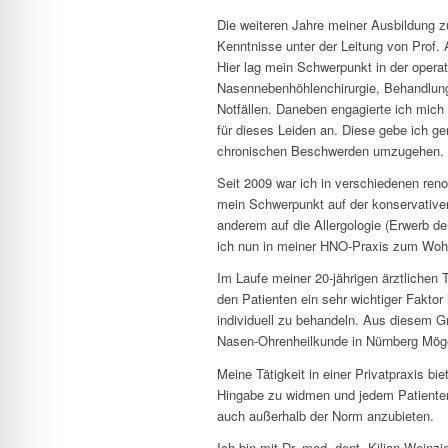
Die weiteren Jahre meiner Ausbildung z
Kenntnisse unter der Leitung von Prof.
Hier lag mein Schwerpunkt in der oper
Nasennebenhöhlenchirurgie, Behandlun
Notfällen. Daneben engagierte ich mich 
für dieses Leiden an. Diese gebe ich ge
chronischen Beschwerden umzugehen.
Seit 2009 war ich in verschiedenen re
mein Schwerpunkt auf der konservativen
anderem auf die Allergologie (Erwerb de
ich nun in meiner HNO-Praxis zum Wohle
Im Laufe meiner 20-jährigen ärztlichen 
den Patienten ein sehr wichtiger Fakto
individuell zu behandeln. Aus diesem Gr
Nasen-Ohrenheilkunde in Nürnberg Möge
Meine Tätigkeit in einer Privatpraxis bi
Hingabe zu widmen und jedem Patienten 
auch außerhalb der Norm anzubieten.
Ich bin mit Dr. med. dent. Kilian Weinzi