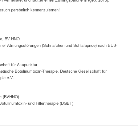
esuch persönlich kennenzulernen!
gie, BV HNO
gener Atmungsstörungen (Schnarchen und Schlafapnoe) nach BUB-
schaft für Akupunktur
hetische Botulinumtoxin-Therapie, Deutsche Gesellschaft für
pie e.V.
te (BVHNO)
Botulinumtoxin- und Fillertherapie (DGBT)