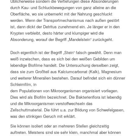
Üblicherweise sondern die Vertiefungen diese Absonderungen
durch Kau- und Schluckbewegungen von ganz alleine an die
Oberfläche, wo sie unbemerkt mit der Nahrung geschluckt
werden. Wenn der Transportmechanismus nach außen gestört
ist, dann dickt der Detritus zunehmend ein. Je länger er in den
Krypten verbleibt, desto härter und klumpiger wird die
Absonderung, worauf der Begriff „Mandelstein“ zurückgeht.
Doch eigentlich ist der Begriff „Stein“ falsch gewählt. Denn man
weiß inzwischen, dass es sich bei den weißen Gebilden um
lebendige Biofilme handelt. Die Untersuchung derselben zeigt,
dass sie zum Großteil aus Kalciumcarbonat (Kalk), Magnesium
und weiterer Mineralien bestehen. Darauf befindet sich ein dünner
Schleimfilm, in
dem Populationen von Mikroorganismen organisiert vorliegen.
Dies wird als Biofilm bezeichnet. Die Bakterienflora ist lebendig
und die Mikroorganismen verstoffwechseln das
Zellschuttmaterial. Die führt u.a. zur Bildung von Schwefelgasen,
was den stinkigen Geruch mit erklärt.
Sie können isoliert oder an mehreren Stellen gleichzeitig
auftreten. Meistens sind sie sehr klein, manchmal aber können