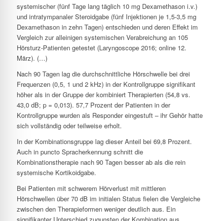
systemischer (fünf Tage lang täglich 10 mg Dexamethason i.v.)
und intratympanaler Steroidgabe (fünf Injektionen je 1,5-3,5 mg
Dexamethason in zehn Tagen) entschieden und deren Effekt im
Vergleich zur alleinigen systemischen Verabreichung an 105
Hörsturz-Patienten getestet (Laryngoscope 2016; online 12.
März). (…)
Nach 90 Tagen lag die durchschnittliche Hörschwelle bei drei
Frequenzen (0,5, 1 und 2 kHz) in der Kontrollgruppe signifikant
höher als in der Gruppe der kombiniert Therapierten (54,8 vs.
43,0 dB; p = 0,013). 57,7 Prozent der Patienten in der
Kontrollgruppe wurden als Responder eingestuft – ihr Gehör hatte
sich vollständig oder teilweise erholt.
In der Kombinationsgruppe lag dieser Anteil bei 69,8 Prozent.
Auch in puncto Spracherkennung schnitt die
Kombinationstherapie nach 90 Tagen besser ab als die rein
systemische Kortikoidgabe.
Bei Patienten mit schwerem Hörverlust mit mittleren
Hörschwellen über 70 dB im initialen Status fielen die Vergleiche
zwischen den Therapieformen weniger deutlich aus. Ein
signifikanter Unterschied zugunsten der Kombination aus